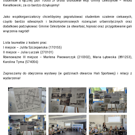
studentów o łącznej puli 10000 zł brutto ufundował Wójt Gminy Celestynów – Witold
Kwiatkowski, za co bardzo dziękujemy!
Jako współorganizatorzy chcielibyśmy pogratulować studentom szalenie ciekawych,
często bardzo odważnych i bezkompromisowych rozwiązań urbanistycznych oraz
dodatkowo podziękować Gminie Celestynów za otwartość, hojność oraz przygotowanie gali
wręczenia nagród!
Lista laureatów z kodami prac:
I miejsce – Julita Szczepańska (170155)
II miejsce – Julia Łuczak (270101)
Równoważne III miejsce – Marlena Piwowarczyk (210302), Maria Łętowska (891253),
Karolina Tyma (574056)
Zapraszamy do obejrzenia wystawy (w godzinach otwarcia Hali Sportowej) i relacji z
wydarzenia!