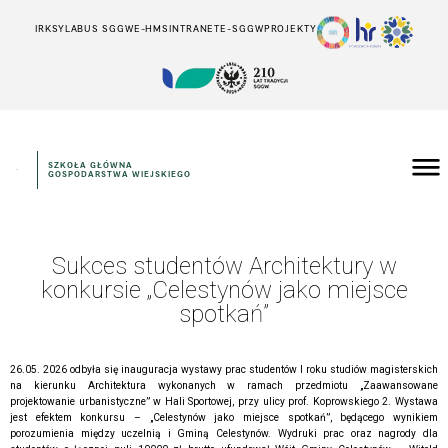
IRK
SYLABUS SGGW
E-HMS
INTRANET
E-SGGW
PROJEKTY
SZKOŁA GŁÓWNA
GOSPODARSTWA WIEJSKIEGO
Sukces studentów Architektury w
konkursie „Celestynów jako miejsce
spotkań”
26.05. 2026 odbyła się inauguracja wystawy prac studentów I roku studiów magisterskich
na kierunku Architektura wykonanych w ramach przedmiotu „Zaawansowane
projektowanie urbanistyczne” w Hali Sportowej, przy ulicy prof. Koprowskiego 2. Wystawa
jest efektem konkursu – „Celestynów jako miejsce spotkań”, będącego wynikiem
porozumienia między uczelnią i Gminą Celestynów. Wydruki prac oraz nagrody dla