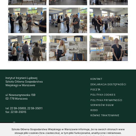
Instytut Inżynierii Lądowej
KONTAKT
Szkoła Główna Gospodarstwa
DEKLARACJA DOSTĘPNOŚCI
Wiejskiego w Warszawie
POCZTA
ul. Nowoursynowska 159
POLITYKA COOKIES
02-776 Warszawa
POLITYKA PRYWATNOŚCI
SERWISÓW SGGW
tel.
22 59-35003
,
22 59-35011
RODO
fax: 22 59-35015
RÓWNE TRAKTOWANIE
Szkoła Główna Gospodarstwa Wiejskiego w Warszawie informuje, że na swoich stronach www
stosuje pliki cookies (tzw. ciasteczka), w tym pliki funkcjonalne, analityczne i reklamowe.