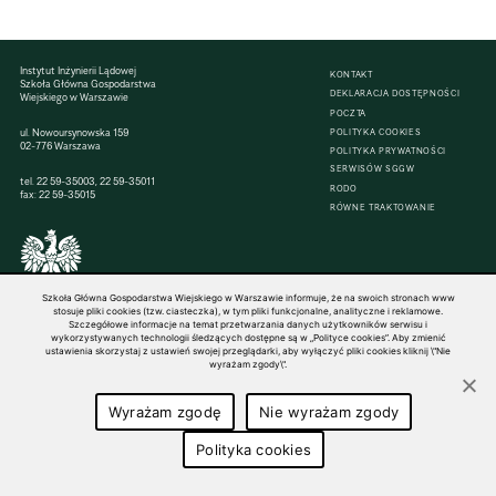
Instytut Inżynierii Lądowej
KONTAKT
Szkoła Główna Gospodarstwa
DEKLARACJA DOSTĘPNOŚCI
Wiejskiego w Warszawie
POCZTA
ul. Nowoursynowska 159
POLITYKA COOKIES
02-776 Warszawa
POLITYKA PRYWATNOŚCI
SERWISÓW SGGW
tel.
22 59-35003
,
22 59-35011
RODO
fax: 22 59-35015
RÓWNE TRAKTOWANIE
© 1816–2026 SGGW — ALL RIGHTS RESERVED
Szkoła Główna Gospodarstwa Wiejskiego w Warszawie informuje, że na swoich stronach www
stosuje pliki cookies (tzw. ciasteczka), w tym pliki funkcjonalne, analityczne i reklamowe.
Szczegółowe informacje na temat przetwarzania danych użytkowników serwisu i
wykorzystywanych technologii śledzących dostępne są w „Polityce cookies”. Aby zmienić
ustawienia skorzystaj z ustawień swojej przeglądarki, aby wyłączyć pliki cookies kliknij \"Nie
wyrażam zgody\".
Wyrażam zgodę
Nie wyrażam zgody
Polityka cookies