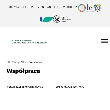
IRK
SYLABUS SGGW
E-HMS
INTRANET
E-SGGW
PROJEKTY
SZKOŁA GŁÓWNA
GOSPODARSTWA WIEJSKIEGO
/
/
SGGW Witryn
Home
Współpraca
Współpraca
WSPÓŁPRACA MIĘDZYNARODOWA
WSPÓŁPRACA Z BIZNESEM