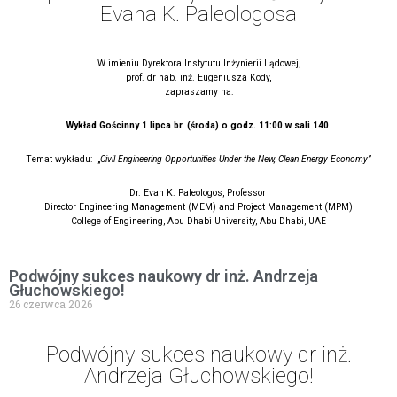
Evana K. Paleologosa
W imieniu Dyrektora Instytutu Inżynierii Lądowej,
prof. dr hab. inż. Eugeniusza Kody,
zapraszamy na:
Wykład Gościnny 1 lipca br. (środa) o godz. 11:00 w sali 140
Temat wykładu: „
Civil Engineering Opportunities Under the New, Clean Energy Economy”
Dr. Evan K. Paleologos,
Professor
Director Engineering Management (MEM) and Project Management (MPM)
College of Engineering, Abu Dhabi University, Abu Dhabi, UAE
Podwójny sukces naukowy dr inż. Andrzeja
Głuchowskiego!
26 czerwca 2026
Podwójny sukces naukowy dr inż.
Andrzeja Głuchowskiego!