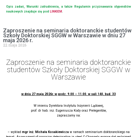
Opis zadań, Warunki zatrudnienia, a także Regulamin przyznawania stypendiów
naukowych znajduje się pod
LINKIEM
.
Zaproszenie na seminaria doktoranckie studentów
Szkoły Doktorskiej SGGW w Warszawie w dniu 27
maja 2026 r.
22 maja 2026
Zaproszenie na seminaria doktoranckie
studentów Szkoły Doktorskiej SGGW w
Warszawie
w dniu 27 maja 2026r. w godz. 9.00 – 11.00. w sali 140, bud. 33
W imieniu Dyrektora Instytutu Inżynierii Lądowej,
prof. dr hab. inż. Eugeniusza Kody oraz Prelegentów,
zapraszamy na:
– wykład
mgr inż. Michała Kosakiewicza
w ramach seminarium doktoranckiego na
temat: „Assessment of corrosion deterioration in steel C-Channels expose dat reclaimed