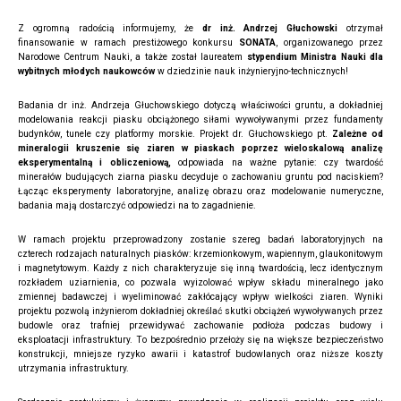
Z ogromną radością informujemy, że
dr inż. Andrzej Głuchowski
otrzymał
finansowanie w ramach prestiżowego konkursu
SONATA
, organizowanego przez
Narodowe Centrum Nauki, a także został laureatem
stypendium Ministra Nauki dla
wybitnych młodych naukowców
w dziedzinie nauk inżynieryjno-technicznych!
Badania dr inż. Andrzeja Głuchowskiego dotyczą właściwości gruntu, a dokładniej
modelowania reakcji piasku obciążonego siłami wywoływanymi przez fundamenty
budynków, tunele czy platformy morskie. Projekt dr. Głuchowskiego pt.
Zależne od
mineralogii kruszenie się ziaren w piaskach poprzez wieloskalową analizę
eksperymentalną i obliczeniową,
odpowiada na ważne pytanie: czy twardość
minerałów budujących ziarna piasku decyduje o zachowaniu gruntu pod naciskiem?
Łącząc eksperymenty laboratoryjne, analizę obrazu oraz modelowanie numeryczne,
badania mają dostarczyć odpowiedzi na to zagadnienie.
W ramach projektu przeprowadzony zostanie szereg badań laboratoryjnych na
czterech rodzajach naturalnych piasków: krzemionkowym, wapiennym, glaukonitowym
i magnetytowym. Każdy z nich charakteryzuje się inną twardością, lecz identycznym
rozkładem uziarnienia, co pozwala wyizolować wpływ składu mineralnego jako
zmiennej badawczej i wyeliminować zakłócający wpływ wielkości ziaren. Wyniki
projektu pozwolą inżynierom dokładniej określać skutki obciążeń wywoływanych przez
budowle oraz trafniej przewidywać zachowanie podłoża podczas budowy i
eksploatacji infrastruktury. To bezpośrednio przełoży się na większe bezpieczeństwo
konstrukcji, mniejsze ryzyko awarii i katastrof budowlanych oraz niższe koszty
utrzymania infrastruktury.