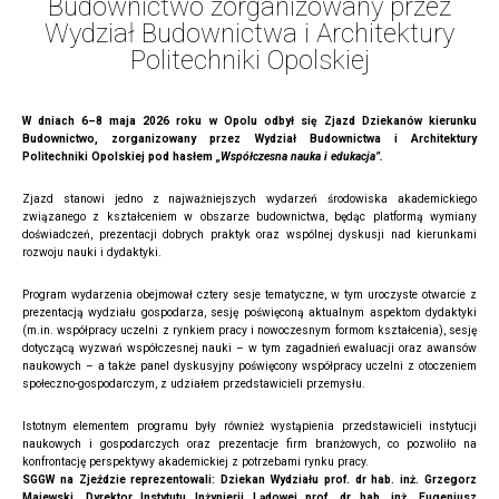
Budownictwo zorganizowany przez
Wydział Budownictwa i Architektury
Politechniki Opolskiej
W dniach 6–8 maja 2026 roku w Opolu odbył się Zjazd Dziekanów kierunku
Budownictwo, zorganizowany przez Wydział Budownictwa i Architektury
Politechniki Opolskiej pod hasłem
„Współczesna nauka i edukacja”.
Zjazd stanowi jedno z najważniejszych wydarzeń środowiska akademickiego
związanego z kształceniem w obszarze budownictwa, będąc platformą wymiany
doświadczeń, prezentacji dobrych praktyk oraz wspólnej dyskusji nad kierunkami
rozwoju nauki i dydaktyki.
Program wydarzenia obejmował cztery sesje tematyczne, w tym uroczyste otwarcie z
prezentacją wydziału gospodarza, sesję poświęconą aktualnym aspektom dydaktyki
(m.in. współpracy uczelni z rynkiem pracy i nowoczesnym formom kształcenia), sesję
dotyczącą wyzwań współczesnej nauki – w tym zagadnień ewaluacji oraz awansów
naukowych – a także panel dyskusyjny poświęcony współpracy uczelni z otoczeniem
społeczno-gospodarczym, z udziałem przedstawicieli przemysłu.
Istotnym elementem programu były również wystąpienia przedstawicieli instytucji
naukowych i gospodarczych oraz prezentacje firm branżowych, co pozwoliło na
konfrontację perspektywy akademickiej z potrzebami rynku pracy.
SGGW na Zjeździe reprezentowali: Dziekan Wydziału prof. dr hab. inż. Grzegorz
Majewski, Dyrektor Instytutu Inżynierii Lądowej prof. dr hab. inż. Eugeniusz