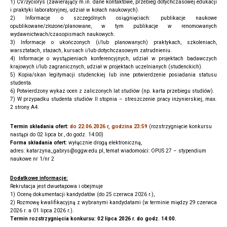
1) CV/życiorys (zawierający m.in. dane kontaktowe, przebieg dotychczasowej edukacji
i praktyki laboratoryjnej, udział w kołach naukowych).
2) Informacje o szczególnych osiągnięciach: publikacje naukowe
opublikowane/złożone/planowane, w tym publikacje w renomowanych
wydawnictwach/czasopismach naukowych.
3) Informacje o ukończonych (i/lub planowanych) praktykach, szkoleniach,
warsztatach, stażach, kursach i/lub dotychczasowym zatrudnieniu.
4) Informacje o wystąpieniach konferencyjnych, udział w projektach badawczych
krajowych i/lub zagranicznych, udział w projektach uczelnianych (studenckich).
5) Kopia/skan legitymacji studenckiej lub inne potwierdzenie posiadania statusu
studenta.
6) Potwierdzony wykaz ocen z zaliczonych lat studiów (np. karta przebiegu studiów).
7) W przypadku studenta studiów II stopnia – streszczenie pracy inżynierskiej, max.
2 strony A4.
Termin składania ofert:
do 22.06.2026 r, godzina 23:59
(
rozstrzygnięcie konkursu
nastąpi do 02 lipca br., do godz. 14:00)
Forma składania ofert:
wyłącznie drogą elektroniczną,
adres: katarzyna_gabrys@sggw.edu.pl, temat wiadomości: OPUS 27 – stypendium
naukowe nr 1/nr 2
Dodatkowe informacje:
Rekrutacja jest dwuetapowa i obejmuje
1) Ocenę dokumentacji kandydatów (do 25 czerwca 2026 r.),
2) Rozmowę kwalifikacyjną z wybranymi kandydatami (w terminie między 29 czerwca
2026 r. a 01 lipca 2026 r.).
Termin rozstrzygnięcia konkursu: 02 lipca 2026 r. do godz. 14:00.