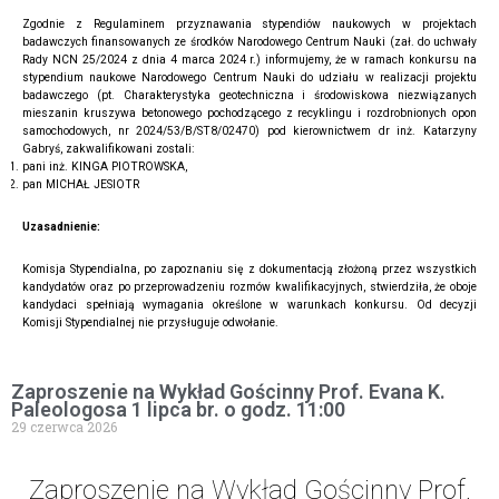
Zgodnie z Regulaminem przyznawania stypendiów naukowych w projektach
badawczych finansowanych ze środków Narodowego Centrum Nauki (zał. do uchwały
Rady NCN 25/2024 z dnia 4 marca 2024 r.) informujemy, że w ramach konkursu na
stypendium naukowe Narodowego Centrum Nauki do udziału w realizacji projektu
badawczego (pt. Charakterystyka geotechniczna i środowiskowa niezwiązanych
mieszanin kruszywa betonowego pochodzącego z recyklingu i rozdrobnionych opon
samochodowych, nr 2024/53/B/ST8/02470) pod kierownictwem dr inż. Katarzyny
Gabryś, zakwalifikowani zostali:
pani inż. KINGA PIOTROWSKA,
pan MICHAŁ JESIOTR
Uzasadnienie:
Komisja Stypendialna, po zapoznaniu się z dokumentacją złożoną przez wszystkich
kandydatów oraz po przeprowadzeniu rozmów kwalifikacyjnych, stwierdziła, że oboje
kandydaci spełniają wymagania określone w warunkach konkursu. Od decyzji
Komisji Stypendialnej nie przysługuje odwołanie.
Zaproszenie na Wykład Gościnny Prof. Evana K.
Paleologosa 1 lipca br. o godz. 11:00
29 czerwca 2026
Zaproszenie na Wykład Gościnny Prof.