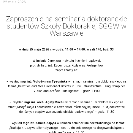
22 maja 2026
Zaproszenie na seminaria doktoranckie
studentów Szkoły Doktorskiej SGGW w
Warszawie
w dniu 25 maja 2026 r. w godz. 11.00 – 14.00. w sali 140, bud. 33
W imieniu Dyrektora Instytutu Inżynierii Lądowej,
prof. dr hab. inż. Eugeniusza Kody oraz Prelegentów,
zapraszamy na:
– wykład
mgr inż. Volodymyra Tyvoniuka
w ramach seminarium doktoranckiego na
temat: „Detection and Measurement of Defects in Civil Infrastructure Using Computer
Vision and Artificial Intelligence” – godz. 11:00
– wykład
mgr inż. arch. Agaty Muchli
w ramach seminarium doktoranckiego na
temat „Modyfikacja i dostosowanie zawartości informacyjnej modeli BIM, adekwatnej
do różnych etapów wznoszenia obiektu budowlanego” – godz. 11:30
– wykład
mgr inż. Kamila Zająca
w ramach seminarium doktoranckiego na temat:
„Reakcja kruszywa alternatywnego – destruktu betonowego na drogowe obciążenia
cykliczne” – godz. 12.00