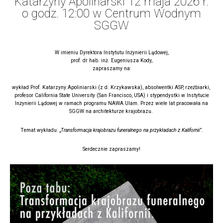
Katarzyny Apolinarski 12 maja 2026 r.
o godz. 12:00 w Centrum Wodnym
SGGW
W imieniu Dyrektora Instytutu Inżynierii Lądowej,
prof. dr hab. inż. Eugeniusza Kody,
zapraszamy na:
wykład Prof. Katarzyny Apoliniarski (z d. Krzykawska),
absolwentki ASP, rzeźbiarki,
profesor California State University (San Francisco, USA) i stypendystki w Instytucie
Inżynierii Lądowej w ramach programu NAWA Ulam. Przez wiele lat pracowała na
SGGW na architekturze krajobrazu.
Temat wykładu: „
Transformacja krajobrazu funeralnego na przykładach z Kalifornii”.
Serdecznie zapraszamy!