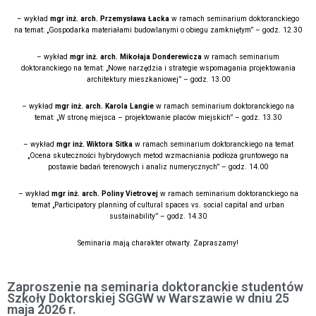
– wykład
mgr inż. arch. Przemysława Łacka
w ramach seminarium doktoranckiego
na temat: „Gospodarka materiałami budowlanymi o obiegu zamkniętym” – godz. 12.30
– wykład
mgr inż. arch. Mikołaja Donderewicza
w ramach seminarium
doktoranckiego na temat: „Nowe narzędzia i strategie wspomagania projektowania
architektury mieszkaniowej” – godz. 13.00
– wykład
mgr inż. arch. Karola Langie
w ramach seminarium doktoranckiego na
temat: „W stronę miejsca – projektowanie placów miejskich” – godz. 13.30
– wykład
mgr inż. Wiktora Sitka
w ramach seminarium doktoranckiego na temat
„Ocena skuteczności hybrydowych metod wzmacniania podłoża gruntowego na
postawie badań terenowych i analiz numerycznych” – godz. 14.00
– wykład
mgr inż. arch. Poliny Vietrovej
w ramach seminarium doktoranckiego na
temat „Participatory planning of cultural spaces vs. social capital and urban
sustainability” – godz. 14.30
Seminaria mają charakter otwarty. Zapraszamy!
Zaproszenie na seminaria doktoranckie studentów
Szkoły Doktorskiej SGGW w Warszawie w dniu 25
maja 2026 r.