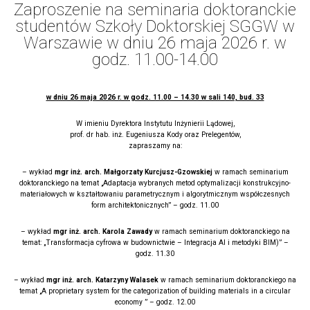
Zaproszenie na seminaria doktoranckie
studentów Szkoły Doktorskiej SGGW w
Warszawie w dniu 26 maja 2026 r. w
godz. 11.00-14.00
w dniu 26 maja 2026 r. w godz. 11.00 – 14.30 w sali 140, bud. 33
W imieniu Dyrektora Instytutu Inżynierii Lądowej,
prof. dr hab. inż. Eugeniusza Kody oraz Prelegentów,
zapraszamy na:
– wykład
mgr inż. arch. Małgorzaty Kurcjusz-Gzowskiej
w ramach seminarium
doktoranckiego na temat „Adaptacja wybranych metod optymalizacji konstrukcyjno-
materiałowych w kształtowaniu parametrycznym i algorytmicznym współczesnych
form architektonicznych” – godz. 11.00
– wykład
mgr inż. arch. Karola Zawady
w ramach seminarium doktoranckiego na
temat: „Transformacja cyfrowa w budownictwie – Integracja AI i metodyki BIM)” –
godz. 11.30
– wykład
mgr inż. arch. Katarzyny Walasek
w ramach seminarium doktoranckiego na
temat „A proprietary system for the categorization of building materials in a circular
economy ” – godz. 12.00