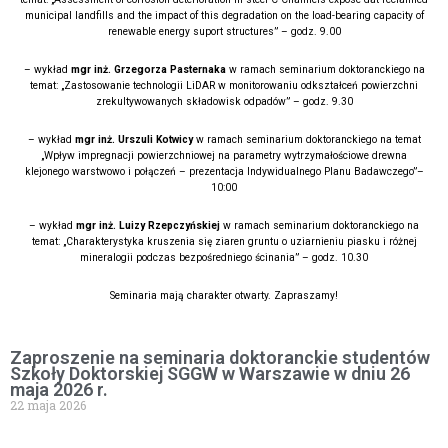
municipal landfills and the impact of this degradation on the load-bearing capacity of
renewable energy suport structures” – godz. 9.00
– wykład
mgr inż. Grzegorza Pasternaka
w ramach seminarium doktoranckiego na
temat: „Zastosowanie technologii LiDAR w monitorowaniu odkształceń powierzchni
zrekultywowanych składowisk odpadów” – godz. 9.30
– wykład
mgr inż. Urszuli Kotwicy
w ramach seminarium doktoranckiego na temat
„Wpływ impregnacji powierzchniowej na parametry wytrzymałościowe drewna
klejonego warstwowo i połączeń – prezentacja Indywidualnego Planu Badawczego”–
10:00
– wykład
mgr inż. Luizy Rzepczyńskiej
w ramach seminarium doktoranckiego na
temat: „Charakterystyka kruszenia się ziaren gruntu o uziarnieniu piasku i różnej
mineralogii podczas bezpośredniego ścinania” – godz. 10.30
Seminaria mają charakter otwarty. Zapraszamy!
Zaproszenie na seminaria doktoranckie studentów
Szkoły Doktorskiej SGGW w Warszawie w dniu 26
maja 2026 r.
22 maja 2026