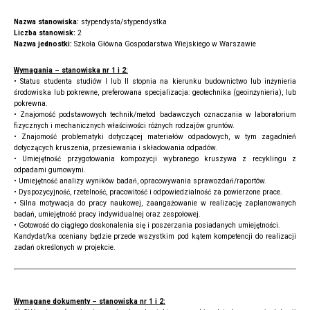
Nazwa stanowiska:
stypendysta/stypendystka
Liczba stanowisk:
2
Nazwa jednostki:
Szkoła Główna Gospodarstwa Wiejskiego w Warszawie
Wymagania – stanowiska nr 1 i 2:
• Status studenta studiów I lub II stopnia na kierunku budownictwo lub inżynieria
środowiska lub pokrewne, preferowana specjalizacja: geotechnika (geoinżynieria), lub
pokrewna.
• Znajomość podstawowych technik/metod badawczych oznaczania w laboratorium
fizycznych i mechanicznych właściwości różnych rodzajów gruntów.
• Znajomość problematyki dotyczącej materiałów odpadowych, w tym zagadnień
dotyczących kruszenia, przesiewania i składowania odpadów.
• Umiejętność przygotowania kompozycji wybranego kruszywa z recyklingu z
odpadami gumowymi.
• Umiejętność analizy wyników badań, opracowywania sprawozdań/raportów.
• Dyspozycyjność, rzetelność, pracowitość i odpowiedzialność za powierzone prace.
• Silna motywacja do pracy naukowej, zaangażowanie w realizację zaplanowanych
badań, umiejętność pracy indywidualnej oraz zespołowej.
• Gotowość do ciągłego doskonalenia się i poszerzania posiadanych umiejętności.
Kandydat/ka oceniany będzie przede wszystkim pod kątem kompetencji do realizacji
zadań określonych w projekcie.
Wymagane dokumenty – stanowiska nr 1 i 2: