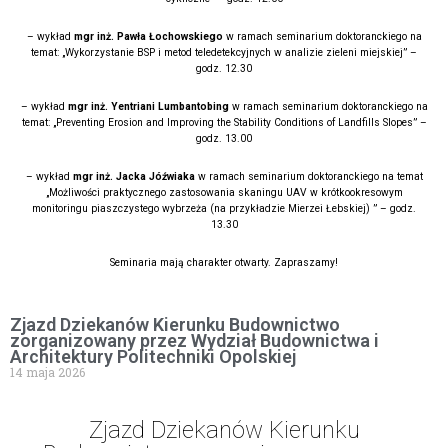
– wykład
mgr inż. Pawła Łochowskiego
w ramach seminarium doktoranckiego na
temat: „Wykorzystanie BSP i metod teledetekcyjnych w analizie zieleni miejskiej” –
godz. 12.30
– wykład
mgr inż. Yentriani Lumbantobing
w ramach seminarium doktoranckiego na
temat: „Preventing Erosion and Improving the Stability Conditions of Landfills Slopes” –
godz. 13.00
– wykład
mgr inż. Jacka Jóźwiaka
w ramach seminarium doktoranckiego na temat
„Możliwości praktycznego zastosowania skaningu UAV w krótkookresowym
monitoringu piaszczystego wybrzeża (na przykładzie Mierzei Łebskiej) ” – godz.
13.30
Seminaria mają charakter otwarty. Zapraszamy!
Zjazd Dziekanów Kierunku Budownictwo
zorganizowany przez Wydział Budownictwa i
Architektury Politechniki Opolskiej
14 maja 2026
Zjazd Dziekanów Kierunku