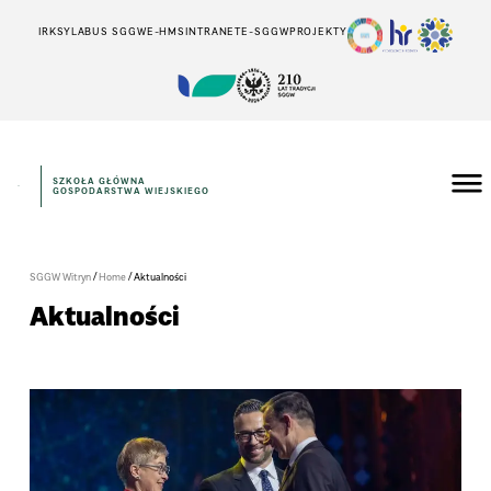
IRK
SYLABUS SGGW
E-HMS
INTRANET
E-SGGW
PROJEKTY
SZKOŁA GŁÓWNA
GOSPODARSTWA WIEJSKIEGO
/
/
SGGW Witryn
Home
Aktualności
Aktualności