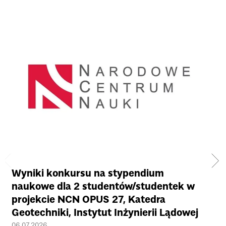
Wyniki konkursu na stypendium
Za
naukowe dla 2 studentów/studentek w
Ev
projekcie NCN OPUS 27, Katedra
11
Geotechniki, Instytut Inżynierii Lądowej
29.
06.07.2026