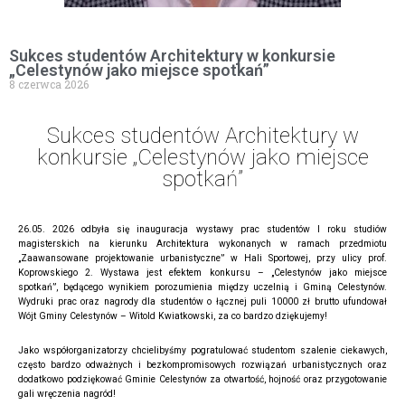
Sukces studentów Architektury w konkursie
„Celestynów jako miejsce spotkań”
8 czerwca 2026
Sukces studentów Architektury w
konkursie „Celestynów jako miejsce
spotkań”
26.05. 2026 odbyła się inauguracja wystawy prac studentów I roku studiów
magisterskich na kierunku Architektura wykonanych w ramach przedmiotu
„Zaawansowane projektowanie urbanistyczne” w Hali Sportowej, przy ulicy prof.
Koprowskiego 2. Wystawa jest efektem konkursu – „Celestynów jako miejsce
spotkań”, będącego wynikiem porozumienia między uczelnią i Gminą Celestynów.
Wydruki prac oraz nagrody dla studentów o łącznej puli 10000 zł brutto ufundował
Wójt Gminy Celestynów – Witold Kwiatkowski, za co bardzo dziękujemy!
Jako współorganizatorzy chcielibyśmy pogratulować studentom szalenie ciekawych,
często bardzo odważnych i bezkompromisowych rozwiązań urbanistycznych oraz
dodatkowo podziękować Gminie Celestynów za otwartość, hojność oraz przygotowanie
gali wręczenia nagród!