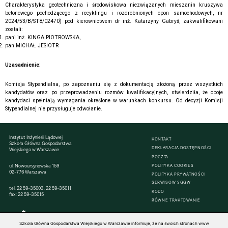
Charakterystyka geotechniczna i środowiskowa niezwiązanych mieszanin kruszywa
betonowego pochodzącego z recyklingu i rozdrobnionych opon samochodowych, nr
2024/53/B/ST8/02470) pod kierownictwem dr inż. Katarzyny Gabryś, zakwalifikowani
zostali:
pani inż. KINGA PIOTROWSKA,
pan MICHAŁ JESIOTR
Uzasadnienie:
Komisja Stypendialna, po zapoznaniu się z dokumentacją złożoną przez wszystkich
kandydatów oraz po przeprowadzeniu rozmów kwalifikacyjnych, stwierdziła, że oboje
kandydaci spełniają wymagania określone w warunkach konkursu. Od decyzji Komisji
Stypendialnej nie przysługuje odwołanie.
Instytut Inżynierii Lądowej
KONTAKT
Szkoła Główna Gospodarstwa
DEKLARACJA DOSTĘPNOŚCI
Wiejskiego w Warszawie
POCZTA
ul. Nowoursynowska 159
POLITYKA COOKIES
02-776 Warszawa
POLITYKA PRYWATNOŚCI
SERWISÓW SGGW
tel.
22 59-35003
,
22 59-35011
RODO
fax: 22 59-35015
RÓWNE TRAKTOWANIE
Szkoła Główna Gospodarstwa Wiejskiego w Warszawie informuje, że na swoich stronach www