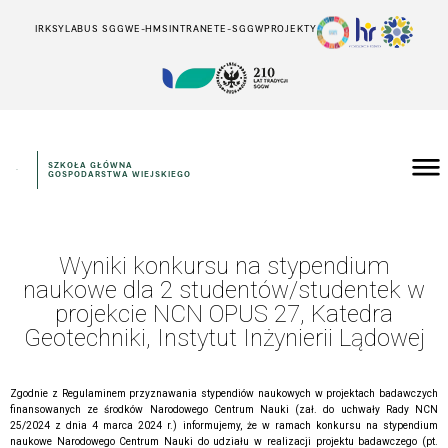
IRK
SYLABUS SGGW
E-HMS
INTRANET
E-SGGW
PROJEKTY
SZKOŁA GŁÓWNA
GOSPODARSTWA WIEJSKIEGO
Wyniki konkursu na stypendium
naukowe dla 2 studentów/studentek w
projekcie NCN OPUS 27, Katedra
Geotechniki, Instytut Inżynierii Lądowej
Zgodnie z Regulaminem przyznawania stypendiów naukowych w projektach badawczych
finansowanych ze środków Narodowego Centrum Nauki (zał. do uchwały Rady NCN
25/2024 z dnia 4 marca 2024 r.) informujemy, że w ramach konkursu na stypendium
naukowe Narodowego Centrum Nauki do udziału w realizacji projektu badawczego (pt.