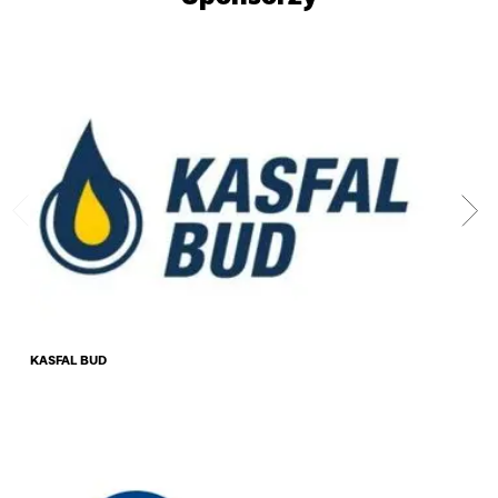
KASFAL BUD
DAR