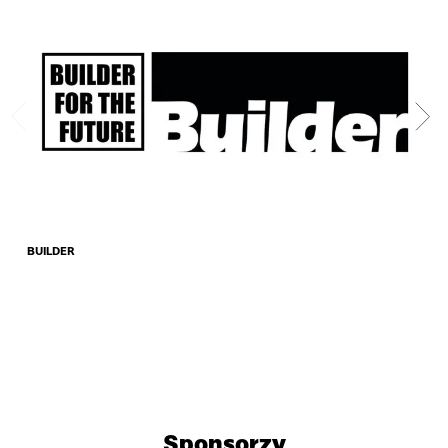
BUILDER
Acta
Sponsorzy