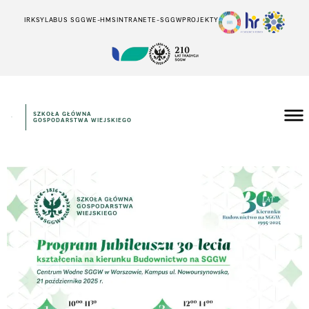
IRK
SYLABUS SGGW
E-HMS
INTRANET
E-SGGW
PROJEKTY
SZKOŁA GŁÓWNA
GOSPODARSTWA WIEJSKIEGO