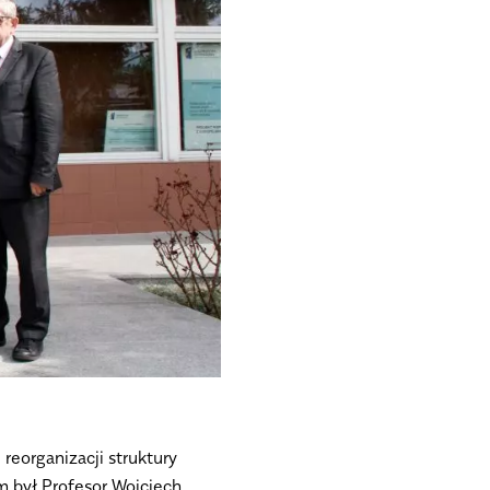
reorganizacji struktury
m był Profesor Wojciech