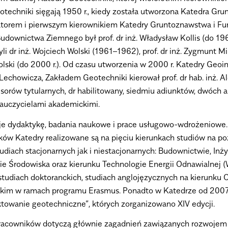
otechniki sięgają 1950 r., kiedy została utworzona Katedra Gr
torem i pierwszym kierownikiem Katedry Gruntoznawstwa i Fu
downictwa Ziemnego był prof. dr inż. Władysław Kollis (do 1960
yli dr inż. Wojciech Wolski (1961–1962), prof. dr inż. Zygmunt Mi
olski (do 2000 r.). Od czasu utworzenia w 2000 r. Katedry Geoin
a Lechowicza, Zakładem Geotechniki kierował prof. dr hab. inż. A
sorów tytularnych, dr habilitowany, siedmiu adiunktów, dwóch 
auczycielami akademickimi.
je dydaktykę, badania naukowe i prace usługowo-wdrożeniowe.
ów Katedry realizowane są na pięciu kierunkach studiów na poz
diach stacjonarnych jak i niestacjonarnych: Budownictwie, Inżyni
e Środowiska oraz kierunku Technologie Energii Odnawialnej (
 studiach doktoranckich, studiach anglojęzycznych na kierunku C
skim w ramach programu Erasmus. Ponadto w Katedrze od 2007 
towanie geotechniczne”, których zorganizowano XIV edycji.
racowników dotyczą głównie zagadnień zawiązanych rozwojem