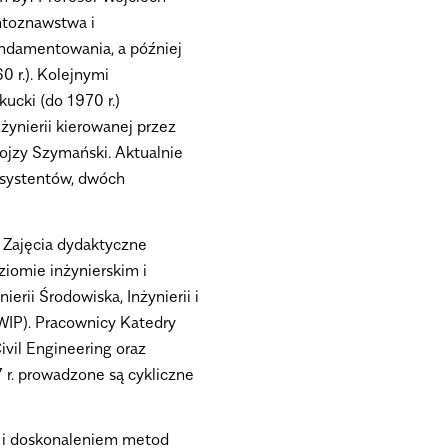
untoznawstwa i
ndamentowania, a później
 r.). Kolejnymi
kucki (do 1970 r.)
żynierii kierowanej przez
lojzy Szymański. Aktualnie
asystentów, dwóch
 Zajęcia dydaktyczne
iomie inżynierskim i
erii Środowiska, Inżynierii i
WIP). Pracownicy Katedry
ivil Engineering oraz
r. prowadzone są cykliczne
 i doskonaleniem metod