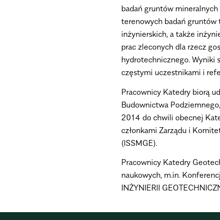
badań gruntów mineralnych i
terenowych badań gruntów t
inżynierskich, a także inżyn
prac zleconych dla rzecz g
hydrotechnicznego. Wyniki s
częstymi uczestnikami i ref
Pracownicy Katedry biorą ud
Budownictwa Podziemnego, S
2014 do chwili obecnej Kate
członkami Zarządu i Komitet
(ISSMGE).
Pracownicy Katedry Geotechn
naukowych, m.in. Konferen
INŻYNIERII GEOTECHNICZ