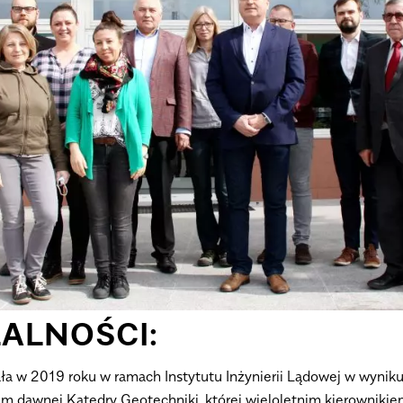
ŁALNOŚCI:
a w 2019 roku w ramach Instytutu Inżynierii Lądowej w wyniku 
em dawnej Katedry Geotechniki, której wieloletnim kierownikie