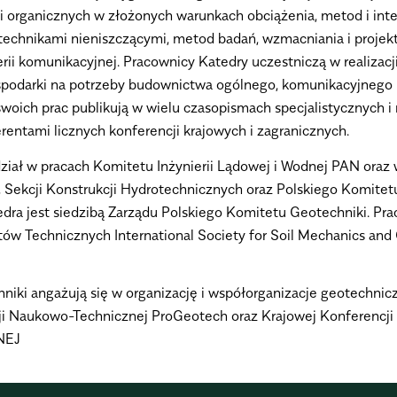
 organicznych w złożonych warunkach obciążenia, metod i interp
echnikami nieniszczącymi, metod badań, wzmacniania i projekt
ierii komunikacyjnej. Pracownicy Katedry uczestniczą w realizac
ospodarki na potrzeby budownictwa ogólnego, komunikacyjnego
woich prac publikują w wielu czasopismach specjalistycznych i
erentami licznych konferencji krajowych i zagranicznych.
ział w pracach Komitetu Inżynierii Lądowej i Wodnej PAN oraz 
ekcji Konstrukcji Hydrotechnicznych oraz Polskiego Komitetu
dra jest siedzibą Zarządu Polskiego Komitetu Geotechniki. Pr
ów Technicznych International Society for Soil Mechanics and
iki angażują się w organizację i współorganizacje geotechnic
cji Naukowo-Technicznej ProGeotech oraz Krajowej Konferen
NEJ