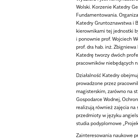
Wolski. Korzenie Katedry Ge
Fundamentowania. Organiza
Katedry Gruntoznawstwa i Bu
kierownikami tej jednostki b
i ponownie prof. Wojciech W
prof. dra hab. inż. Zbigniew
Katedrę tworzy dwóch profe
pracowników niebędących n
Działalność Katedry obejmu
prowadzone przez pracownik
magisterskim, zarówno na stu
Gospodarce Wodnej, Ochroni
realizują również zajęcia na
przedmioty w języku angiel
studia podyplomowe „Projek
Zainteresowania naukowe p